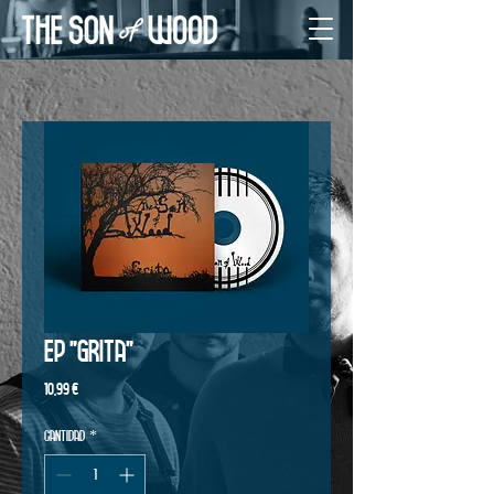
EP "Grita"
Precio
10,99 €
Cantidad
*