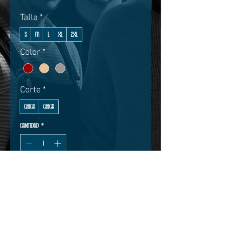
Talla
*
S
M
L
XL
2XL
Color
*
Corte
*
Chico
Chica
Cantidad
*
Añadir al carrito
Comprar