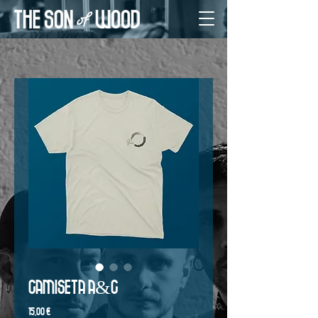
Camiseta A&C
Precio
15,00 €